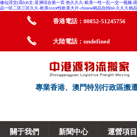
修仙淫交(高h)h文-亚洲综合第一页-热久久久-欧美一性一乱一交一视频-
品一区二区三区久久-欧美xxxⅹ性欧美大片-chinese精品自拍hd-久久久
香港電話：00852-51245756
大陸電話：undefined
專業香港、澳門特別行政區搬
關于我們
新聞中心
運營項目