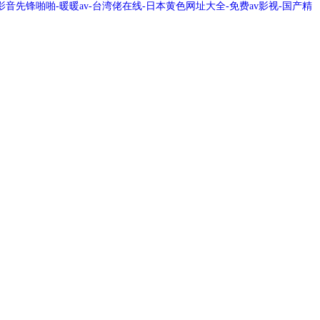
音先锋啪啪-暖暖av-台湾佬在线-日本黄色网址大全-免费av影视-国产精