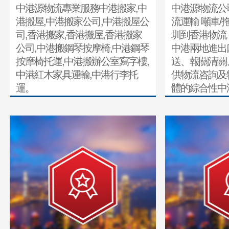
中港源物流專業服務中港搬家,中
中港源物流公
港搬屋,中港搬家公司,中港搬屋公
流運輸 噸車/
司,香港搬家,香港搬屋,香港搬家
圳到香港物流
公司,中港搬鋼琴按摩椅,中港鋼琴
中港兩地進出
按摩椅托運,中港搬辦公室寫字樓,
送、報關清關
中港紅木家具運輸,中港行李托
供物流咨詢及
運。
體的綜合性中