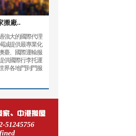
家搬廠..
過強大的國際代理
竭誠提供最專業化
澳臺、國際運輸服
提供國際行李托運
世界各地門到門服
2-51245756
fined