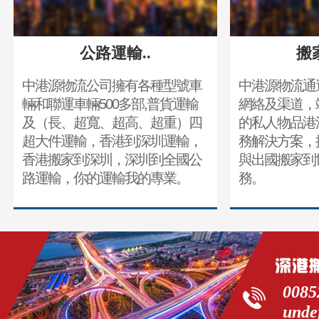
公路運輸..
搬
中港源物流公司擁有各種型號車
中港源物流通
輛和聯運車輛500多部,普貨運輸
網絡及渠道，
及（長、超寬、超高、超重）四
的私人物品港
超大件運輸，香港到深圳運輸，
務解決方案，
香港搬家到深圳，深圳到全國公
與出國搬家到
路運輸，你的運輸我的專業。
務。
0085
unde